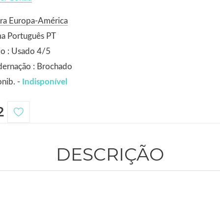
ora Europa-América
ma Português PT
o : Usado 4/5
dernação : Brochado
nib. -
Indisponível
2
DESCRIÇÃO