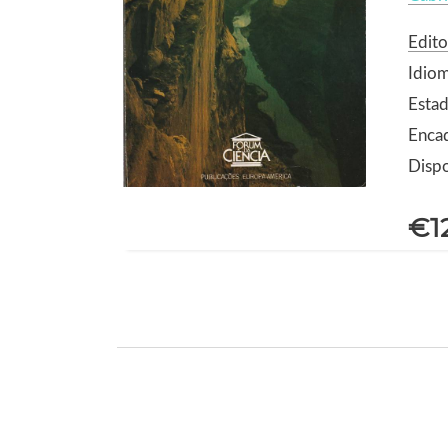
Edit
Idio
Estad
Enca
Dispo
€1