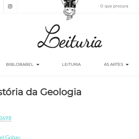
arrow_drop_down
arrow_drop_down
BIBLOBABEL
LEITURIA
AS ARTES
stória da Geologia
3698
iel Gohau