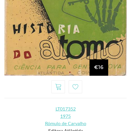
€16
LT017352
1975
Rómulo de Carvalho