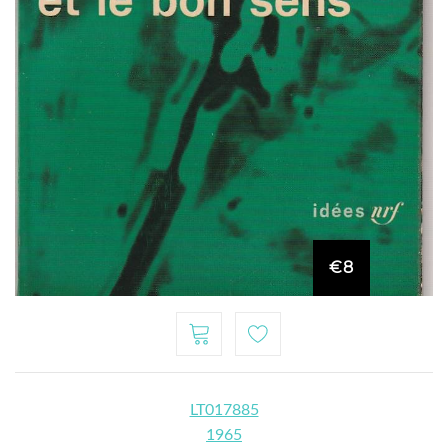
€8
LT017885
1965