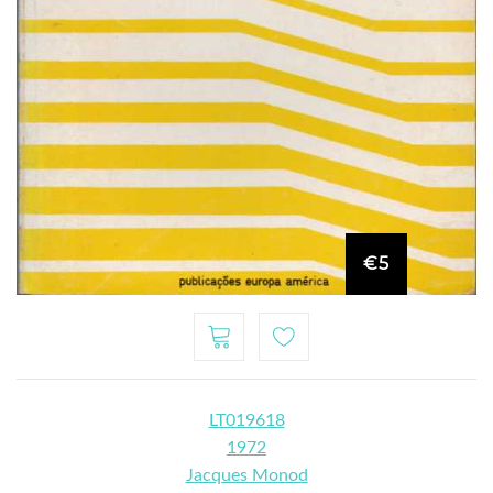
€5
LT019618
1972
Jacques Monod