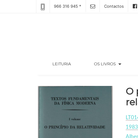
966 316 945 *
Contactos
arrow_drop_down
(CURRENT)
LEITURIA
OS LIVROS
O 
re
LT01
1983
Alber