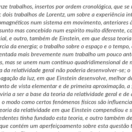
nze trabalhos, insertos por ordem cronológica, que s
 dois trabalhos de Lorentz, um sobre a experiência in
magnéticos num sistema em movimento, anteriores à 
unto mas concebido num espírito muito diferente, com
cial, e outro, também de Einstein, em que dessa teori
rcia da energia; o trabalho sobre o espaço e o tempo
sentada mais brevemente num trabalho um pouco ante
s, mas se unem num contínuo quadridimensional de m
a da relatividade geral não poderia desenvolver-se; o 
agação da luz, em que Einstein desenvolve, melhor do
to de vista elementar e de primeira aproximação, a 
viria a ser a base da teoria da relatividade geral e d
 o modo como certos fenómenos físicos são influenciad
oria da relatividade em que Einstein compendiou e s
edentes tinha fundado esta teoria, e outro também de
, que contém um aperfeiçoamento sobre esta questão t