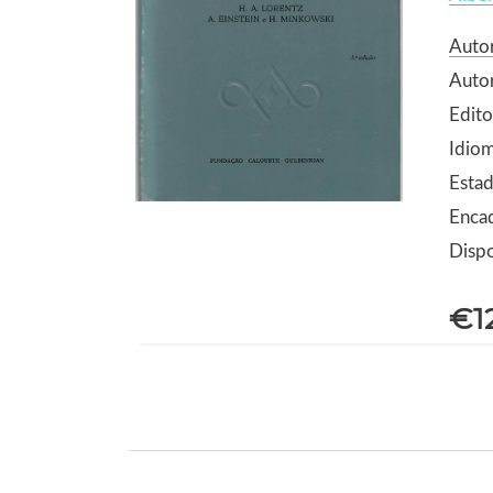
Autor
Auto
Edito
Idio
Estad
Encad
Dispo
€1