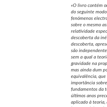
«O livro contém o
do seguinte modo:
fenómenos electro
sobre o mesmo ass
relatividade espe
descoberta da iné
descoberta, apre
são independente
sem a qual a teori
gravidade na prop
mas ainda dum pon
equivalência, que 
importância sobre
fundamentos da te
últimos anos prec
aplicado à teoria