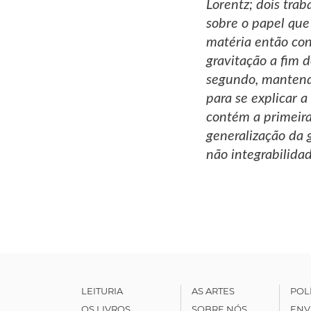
Lorentz; dois trab
sobre o papel que
matéria então con
gravitação a fim 
segundo, mantendo
para se explicar a
contém a primeira
generalização da 
não integrabilida
LEITURIA
AS ARTES
POL
OS LIVROS
SOBRE NÓS
ENV