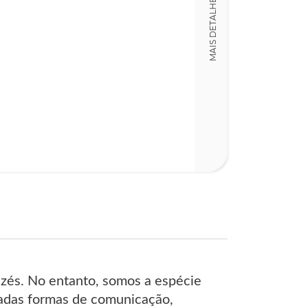
MAIS DETALHES
LT014287
Detalhes físico
Dimensões
15,00 x 23,00 x
Nº Páginas
560
zés. No entanto, somos a espécie
cadas formas de comunicação,