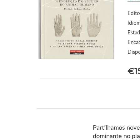
Edito
Idio
Estad
Enca
Dispo
€1
Partilhamos nove
dominante no pla