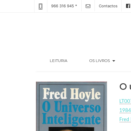
966 316 945 *
Contactos
arrow_drop_down
(CURRENT)
LEITURIA
OS LIVROS
O 
LT00
1984
Fred