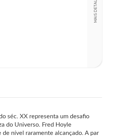
MAIS DETALHES
LT007441
Detalhes físico
Dimensões
17,00 x 24,00
Nº Páginas
251
 do séc. XX representa um desafio
za do Universo. Fred Hoyle
e de nível raramente alcançado. A par