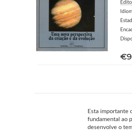
Edito
Idio
Estad
Enca
Dispo
€9
Esta importante 
fundamental ao p
desenvolve o tema