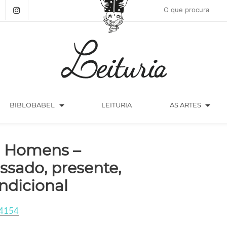
arrow_drop_down
arrow_drop_down
BIBLOBABEL
LEITURIA
AS ARTES
 Homens –
ssado, presente,
ndicional
4154