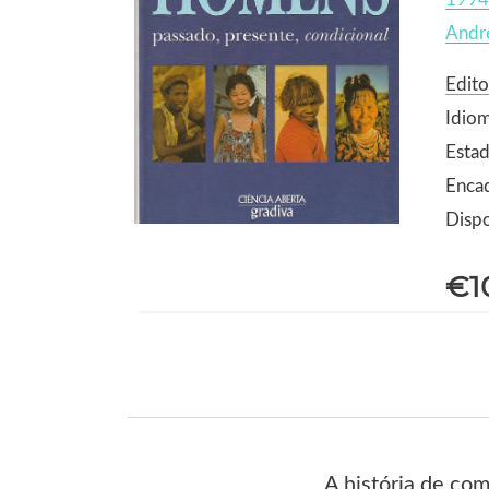
Andr
Edito
Idio
Estad
Enca
Dispo
€1
A história de co