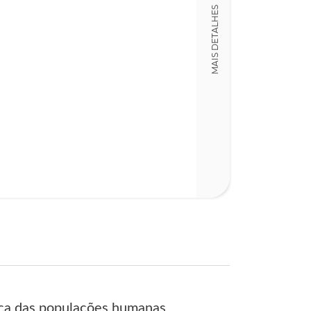
LT014154
MAIS DETALHES
Detalhes físico
Dimensões
13,00 x 21,00 x
Nº Páginas
293
tica das populações humanas