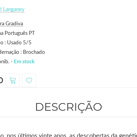
é Langaney
ra Gradiva
ma Português PT
o : Usado 5/5
dernação : Brochado
nib. -
Em stock
0
DESCRIÇÃO
mo, nos últimos vinte anos, as descobertas da gené