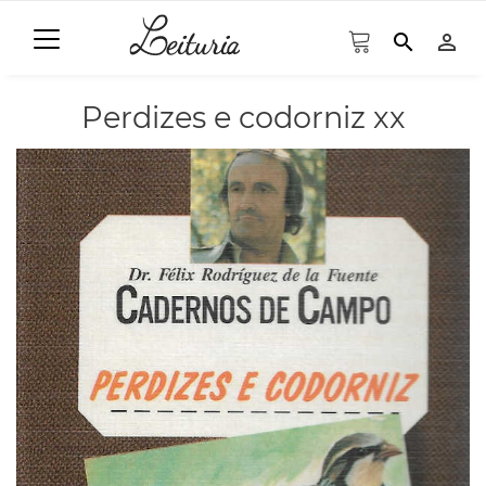
search
person_outline
Perdizes e codorniz xx