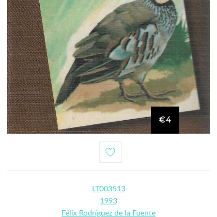
€4
LT003513
1993
Félix Rodríguez de la Fuente