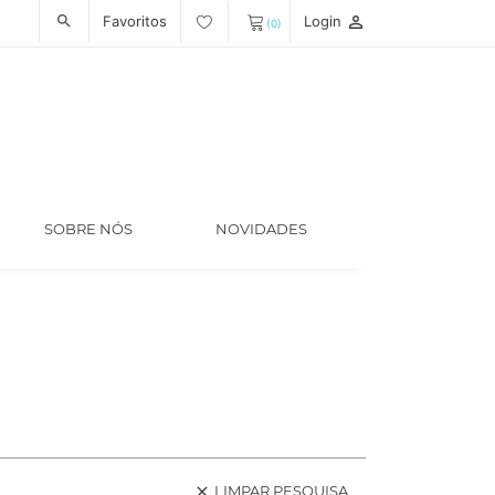
Favoritos
Login
person_outline
search
(0)
SOBRE NÓS
NOVIDADES
LIMPAR PESQUISA
clear