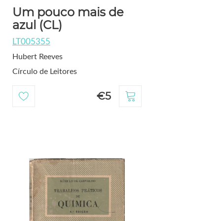
Um pouco mais de
azul (CL)
LT005355
Hubert Reeves
Círculo de Leitores
€5