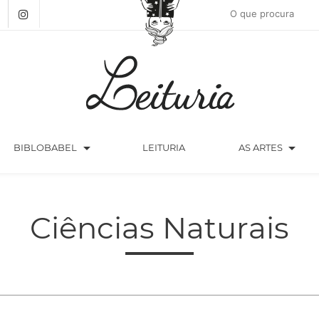
arrow_drop_down
arrow_drop_down
BIBLOBABEL
LEITURIA
AS ARTES
Ciências Naturais