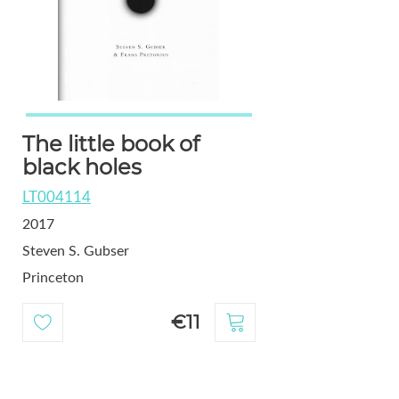
The little book of
black holes
LT004114
2017
Steven S. Gubser
Princeton
€11