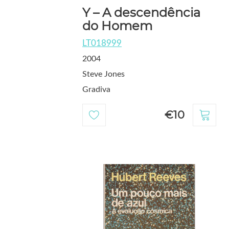
Y – A descendência
do Homem
LT018999
2004
Steve Jones
Gradiva
€10