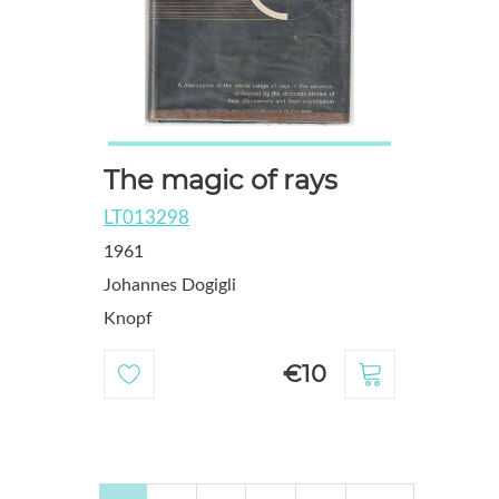
The magic of rays
LT013298
1961
Johannes Dogigli
Knopf
€10