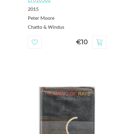
LT016502
2015
Peter Moore
Chatto & Windus
€10