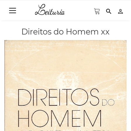
search
person_outline
Direitos do Homem xx