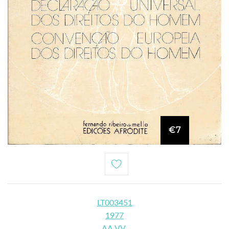
€7
LT003451
1977
AA.VV.