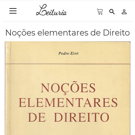
search
person_outline
Noções elementares de Direito