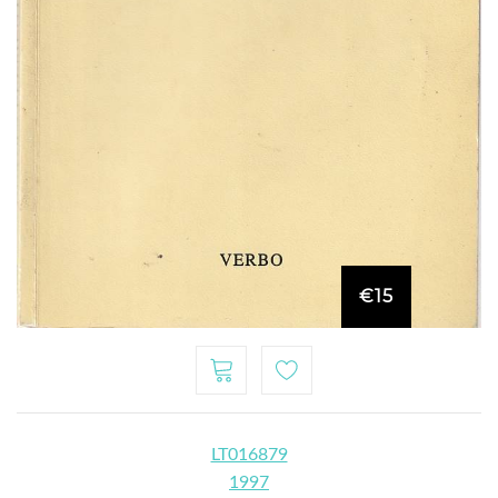
€15
LT016879
1997