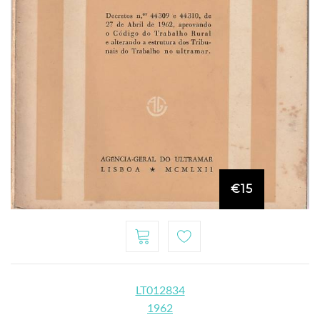
€15
LT012834
1962