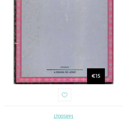
€15
LT005891