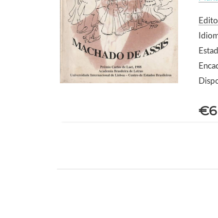
Edito
Idio
Estad
Enca
Dispo
€6