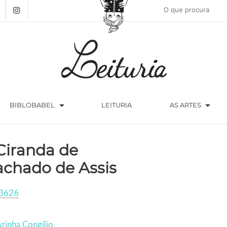
arrow_drop_down
arrow_drop_down
BIBLOBABEL
LEITURIA
AS ARTES
Ciranda de
chado de Assis
3626
zinha Congílio