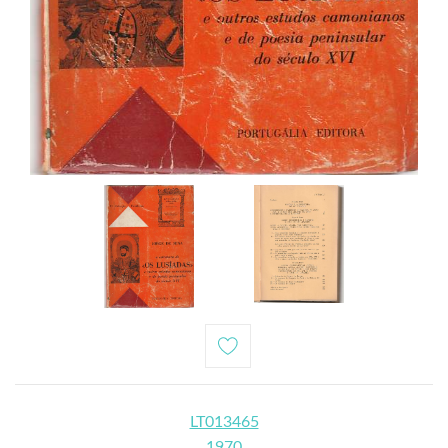
LT013465
1970