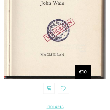
€10
LT014218