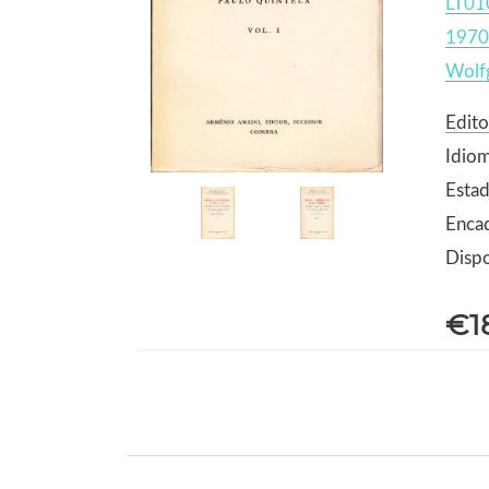
LT01
1970
Wolf
Edit
Idio
Estad
Enca
Dispo
€1