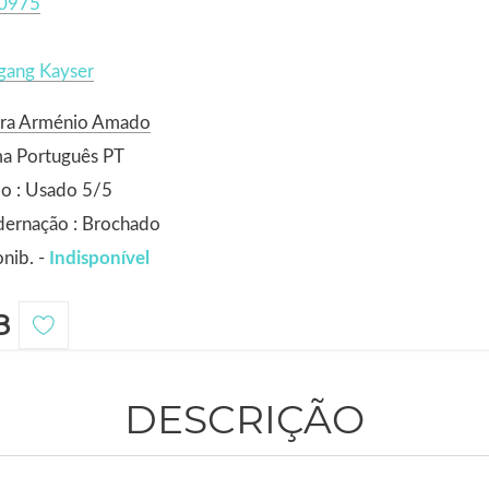
0975
gang Kayser
ora Arménio Amado
ma Português PT
o : Usado 5/5
dernação : Brochado
nib. -
Indisponível
8
DESCRIÇÃO