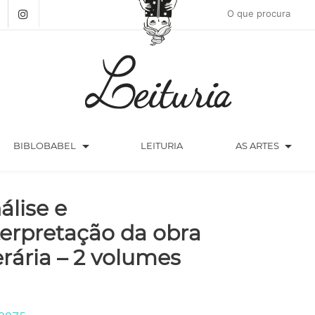
arrow_drop_down
arrow_drop_down
BIBLOBABEL
LEITURIA
AS ARTES
álise e
terpretação da obra
terária – 2 volumes