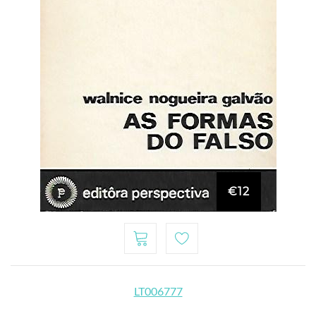
€12
LT006777