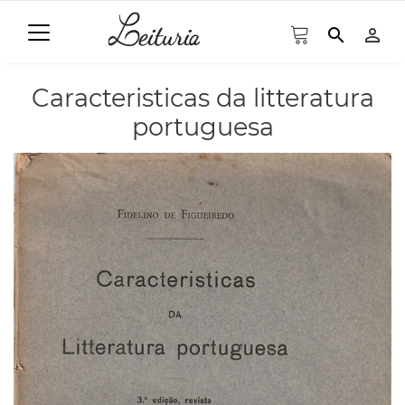
search
person_outline
Caracteristicas da litteratura
portuguesa