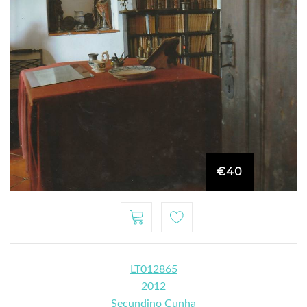
€40
LT012865
2012
Secundino Cunha