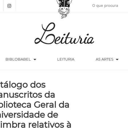
arrow_drop_down
arrow_drop_down
BIBLOBABEL
LEITURIA
AS ARTES
tálogo dos
nuscritos da
blioteca Geral da
iversidade de
imbra relativos à