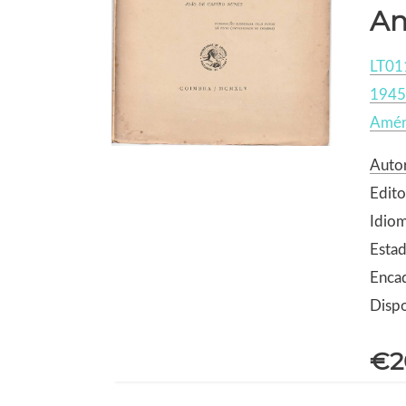
An
LT01
1945
Amér
Autor
Edito
Idio
Estad
Enca
Dispo
€2