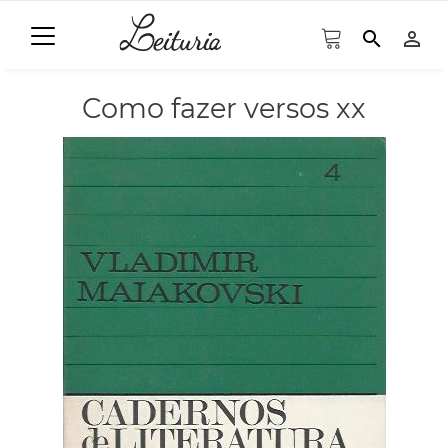
search
person_outline
Como fazer versos xx