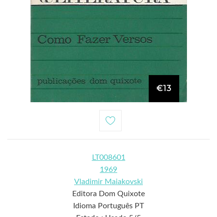
€13
LT008601
1969
Vladimir Maiakovski
Editora Dom Quixote
Idioma Português PT