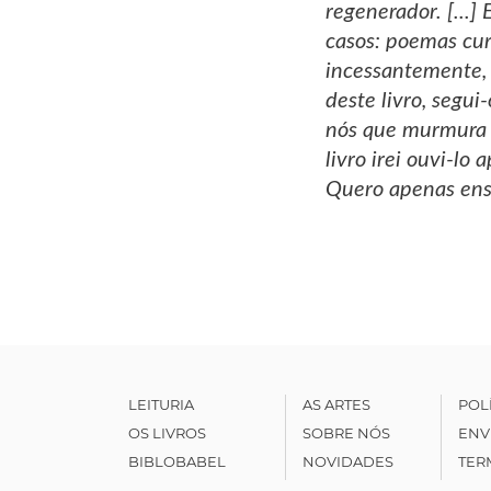
regenerador. [...
casos: poemas curt
incessantemente, e
deste livro, segu
nós que murmura '
livro irei ouvi-l
Quero apenas ensi
LEITURIA
AS ARTES
POL
OS LIVROS
SOBRE NÓS
ENV
BIBLOBABEL
NOVIDADES
TER