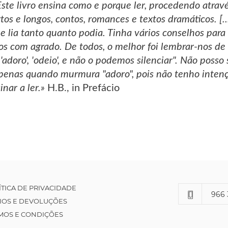
] Este livro ensina como e porque ler, procedendo atr
os e longos, contos, romances e textos dramáticos. [.
 lia tanto quanto podia. Tinha vários conselhos para d
i-os com agrado. De todos, o melhor foi lembrar-nos 
adoro', 'odeio', e não o podemos silenciar". Não poss
o apenas quando murmura "adoro", pois não tenho intenç
nar a ler.»
H.B., in Prefácio
ÍTICA DE PRIVACIDADE
966 
IOS E DEVOLUÇÕES
MOS E CONDIÇÕES