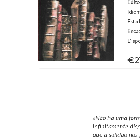
Edit
Idio
Estad
Enca
Dispo
€2
«Não há uma forma
infinitamente dis
que a solidão nos