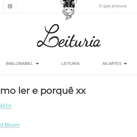
arrow_drop_down
arrow_drop_down
BIBLOBABEL
LEITURIA
AS ARTES
mo ler e porquê xx
8616
ld Bloom