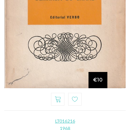
€10
LT016216
1968