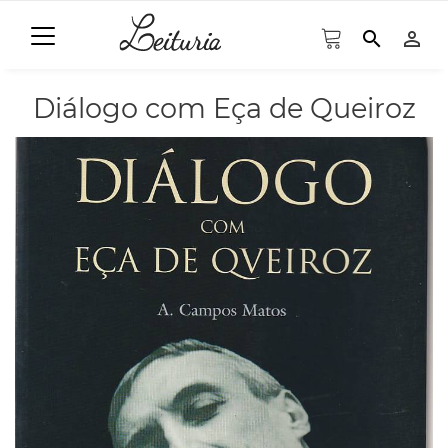
search
person_outline
Diálogo com Eça de Queiroz