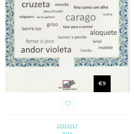
€9
LT013517
2016