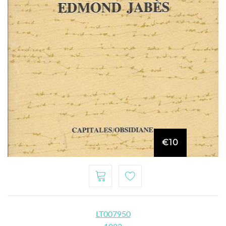
€10
LT007950