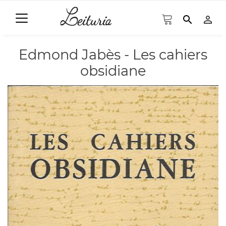
search
person_outline
Edmond Jabès - Les cahiers
obsidiane