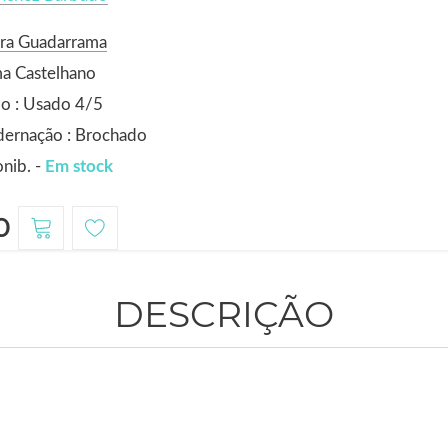
ora Guadarrama
a Castelhano
o : Usado 4/5
dernação : Brochado
nib. -
Em stock
0
DESCRIÇÃO