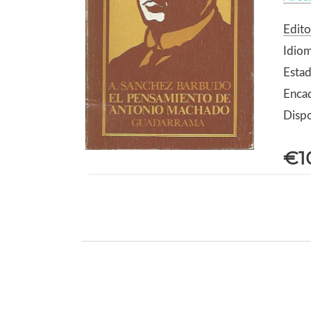
Edit
Idiom
Estad
Enca
Dispo
€1