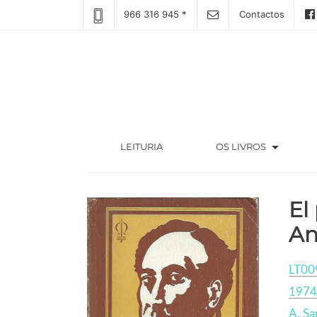
966 316 945 *
Contactos
arrow_drop_down
(CURRENT)
LEITURIA
OS LIVROS
El
An
LT00
1974
A. S