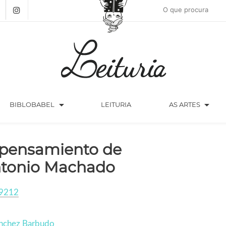
arrow_drop_down
arrow_drop_down
BIBLOBABEL
LEITURIA
AS ARTES
 pensamiento de
tonio Machado
9212
anchez Barbudo