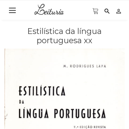
search
person_outline
Estilística da língua
portuguesa xx