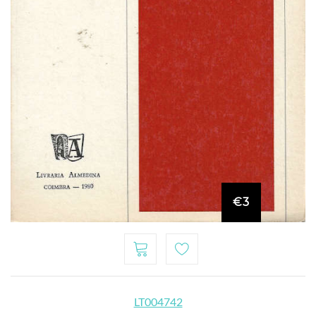
€3
LT004742