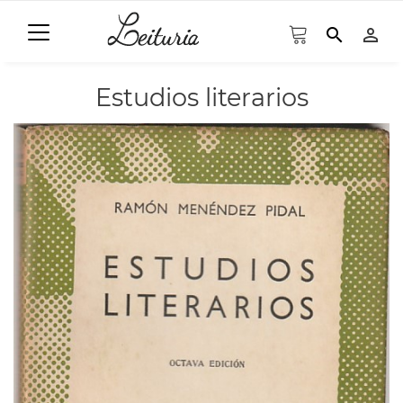
search
person_outline
Estudios literarios