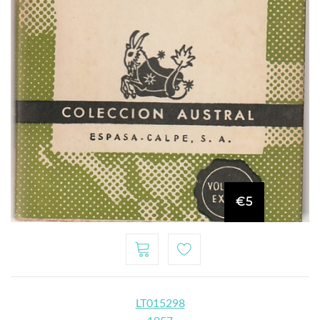
€5
LT015298