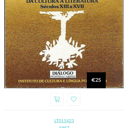
€25
LT011423
1987