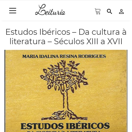
search
person_outline
Estudos Ibéricos – Da cultura à
literatura – Séculos XIII a XVII