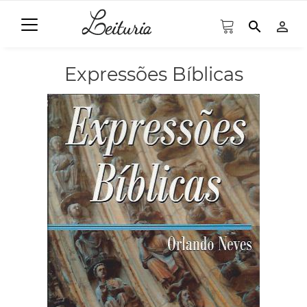
search
person_outline
Expressões Bíblicas