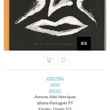
€8
LT017906
2018
AA.VV.
Autores Júlio Henriques
Idioma Português PT
Estado : Usado 5/5