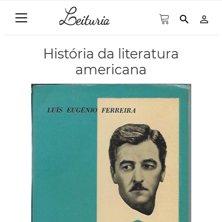
search
person_outline
História da literatura
americana