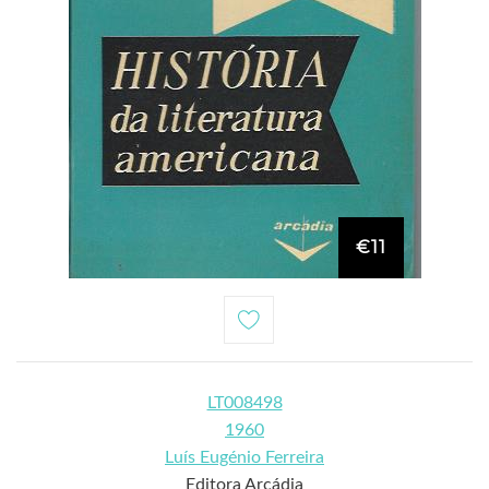
€11
LT008498
1960
Luís Eugénio Ferreira
Editora Arcádia