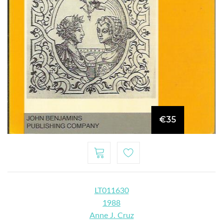
€35
LT011630
1988
Anne J. Cruz