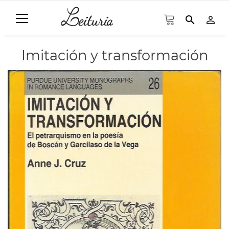
search
person_outline
Imitación y transformación