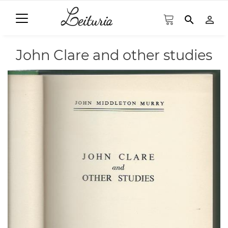
search
person_outline
John Clare and other studies