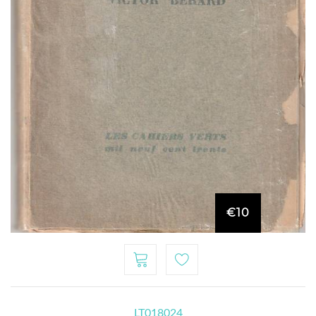
€10
LT018024