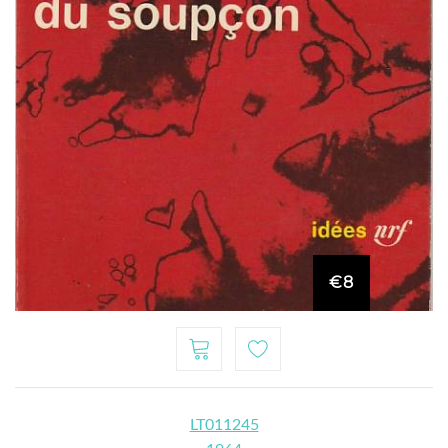
€8
LT011245