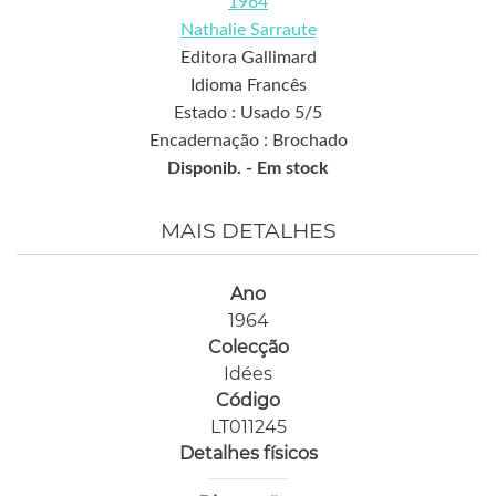
1964
Nathalie Sarraute
Editora Gallimard
Idioma Francês
Estado : Usado 5/5
Encadernação : Brochado
Disponib. -
Em stock
MAIS DETALHES
Ano
1964
Colecção
Idées
Código
LT011245
Detalhes físicos