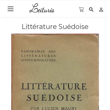
search
person_outline
Littérature Suédoise