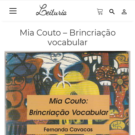
search
person_outline
Mia Couto – Brincriação
vocabular