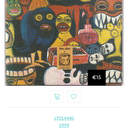
€15
LT014440
1999