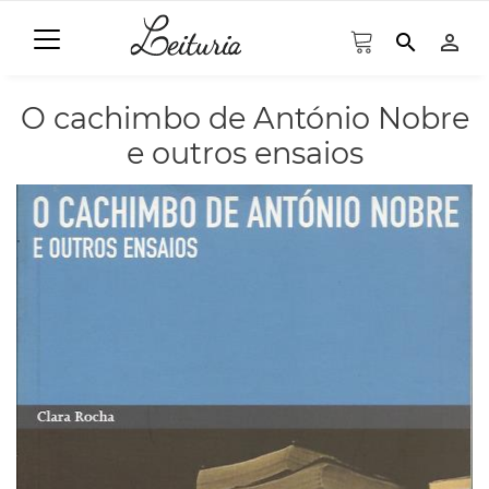
search
person_outline
O cachimbo de António Nobre
e outros ensaios