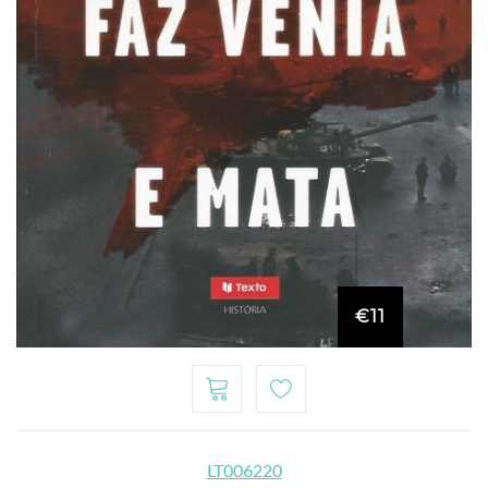
€11
LT006220