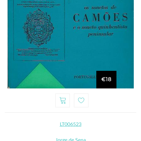
€18
LT006523
Jorge de Sena