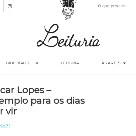
arrow_drop_down
arrow_drop_down
BIBLOBABEL
LEITURIA
AS ARTES
car Lopes –
emplo para os dias
r vir
4421