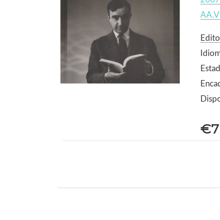
AA.V
Edito
Idio
Estad
Enca
Dispo
€7