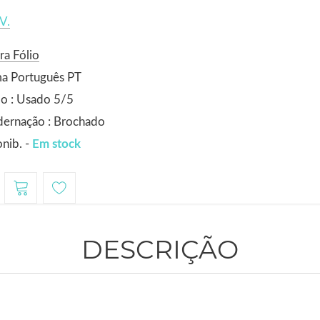
V.
ra Fólio
ma Português PT
o : Usado 5/5
dernação : Brochado
nib. -
Em stock
DESCRIÇÃO