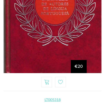
€20
LT005318