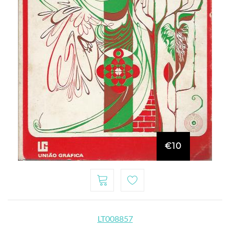
€10
LT008857