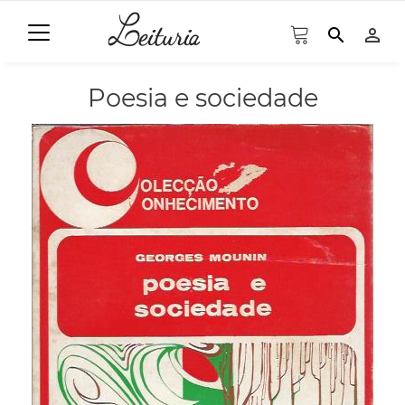
search
person_outline
Poesia e sociedade