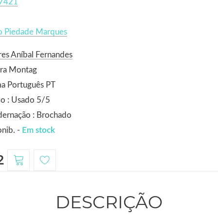
7421
o Piedade Marques
es Aníbal Fernandes
ora Montag
ma Português PT
o : Usado 5/5
dernação : Brochado
nib. -
Em stock
2
DESCRIÇÃO