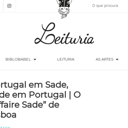
arrow_drop_down
arrow_drop_down
BIBLOBABEL
LEITURIA
AS ARTES
rtugal em Sade,
de em Portugal | O
ffaire Sade” de
sboa