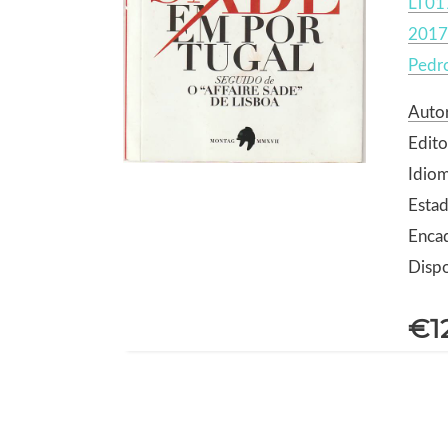
LT01
2017
Pedr
Autor
Edit
Idio
Estad
Enca
Dispo
€1