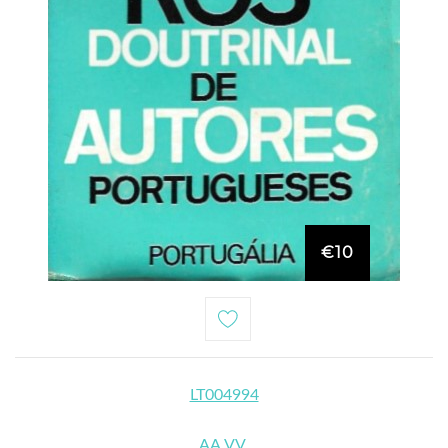
€10
LT004994
AA.VV.