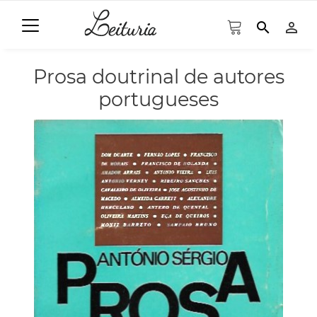
search
person_outline
Prosa doutrinal de autores
portugueses